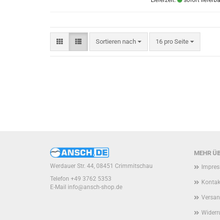
Sortieren nach
pro Seite
Sortieren nach
16 pro Seite
MEHR ÜB
Werdauer Str. 44, 08451 Crimmitschau
Impre
Telefon +49 3762 5353
Kontak
E-Mail
info@ansch-shop.de
Versan
Widerr