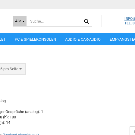
Suche...
INFO
Alle
TEL. 
LET
PC & SPIELEKONSOLEN
AUDIO & CAR-AUDIO
EMPFANGSTE
ro Seite
6 pro Seite
alog
iger Gespräche (analog): 1
u (h): 180
(h): 14
r
(Ausland abweichend)