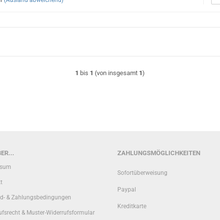
1
bis
1
(von insgesamt
1
)
ER...
ZAHLUNGSMÖGLICHKEITEN
ssum
Sofortüberweisung
t
Paypal
d- & Zahlungsbedingungen
Kreditkarte
ufsrecht & Muster-Widerrufsformular