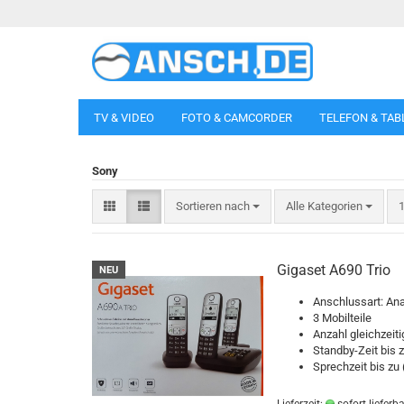
TV & VIDEO
FOTO & CAMCORDER
TELEFON & TAB
Sony
Sortieren nach
p
Sortieren nach
Alle Kategorien
1
Gigaset A690 Trio
NEU
Anschlussart: An
3 Mobilteile
Anzahl gleichzeit
Standby-Zeit bis z
Sprechzeit bis zu 
Lieferzeit:
sofort lieferba