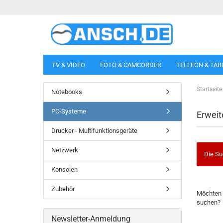
TV & VIDEO
FOTO & CAMCORDER
TELEFON & TAB
Startseite
Notebooks
PC-Systeme
Erweit
Drucker - Multifunktionsgeräte
Netzwerk
Die Su
Konsolen
MÖCHTE
Zubehör
Möchten 
SIE
suchen?
NOCH
EINMAL
Newsletter-Anmeldung