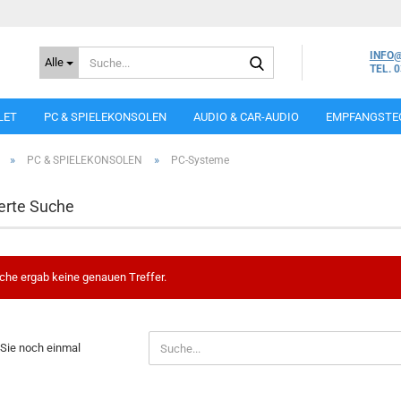
Suche...
INFO
Alle
TEL. 
LET
PC & SPIELEKONSOLEN
AUDIO & CAR-AUDIO
EMPFANGSTE
»
»
PC & SPIELEKONSOLEN
PC-Systeme
erte Suche
che ergab keine genauen Treffer.
N
Sie noch einmal