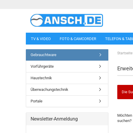
TV & VIDEO
FOTO & CAMCORDER
TELEFON & TAB
Startseite
Gebrauchtware
Vorführgeräte
Erweit
Haustechnik
Überwachungstechnik
Die Su
Portale
MÖCHTE
Möchten 
SIE
Newsletter-Anmeldung
suchen?
NOCH
EINMAL