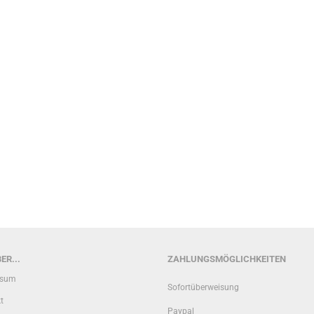
?
ER...
ZAHLUNGSMÖGLICHKEITEN
ssum
Sofortüberweisung
t
Paypal