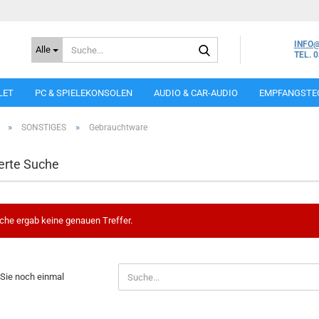
Suche...
INFO
Alle
TEL. 
LET
PC & SPIELEKONSOLEN
AUDIO & CAR-AUDIO
EMPFANGSTE
»
»
SONSTIGES
Gebrauchtware
erte Suche
che ergab keine genauen Treffer.
N
Sie noch einmal