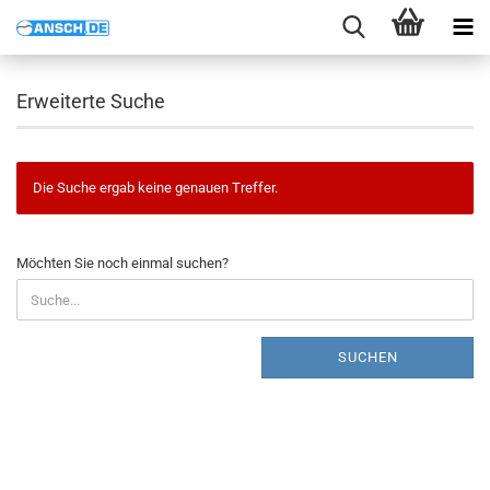
Erweiterte Suche
Die Suche ergab keine genauen Treffer.
MÖCHTEN
Möchten Sie noch einmal suchen?
SIE
NOCH
EINMAL
SUCHEN?
SUCHEN