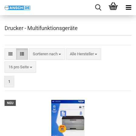
Drucker - Multifunktionsgeräte
Sortieren nach
Sortieren nach
Alle Hersteller
pro Seite
16 pro Seite
1
NEU