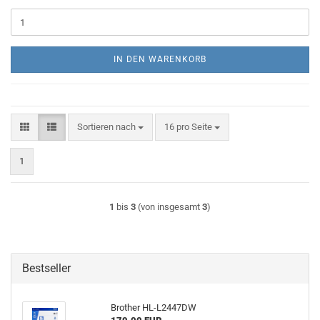
IN DEN WARENKORB
Sortieren nach
pro Seite
Sortieren nach
16 pro Seite
1
1
bis
3
(von insgesamt
3
)
Bestseller
Brother HL-L2447DW