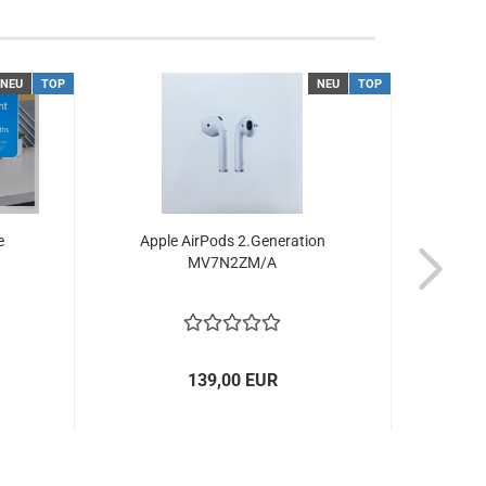
NEU
TOP
NEU
TOP
e
Apple AirPods 2.Generation
S
MV7N2ZM/A
139,00 EUR