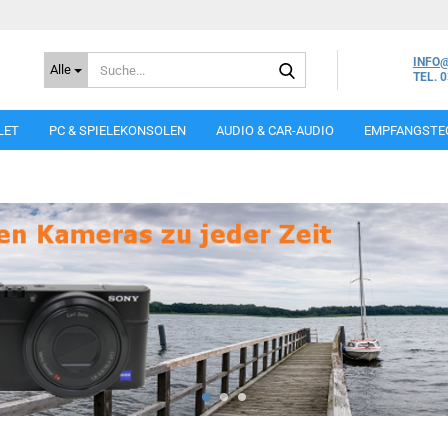
Suche...
INFO
Alle
TEL. 
LET
PC & SPIELEKONSOLEN
AUDIO & CAR-AUDIO
EMPFANGSTE