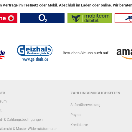
n Verträge im Festnetz oder Mobil. Abschluß im Laden oder online. Wir beraten
Besuchen Sie uns auch auf:
ER...
ZAHLUNGSMÖGLICHKEITEN
ssum
Sofortüberweisung
t
Paypal
d- & Zahlungsbedingungen
Kreditkarte
ufsrecht & Muster-Widerrufsformular