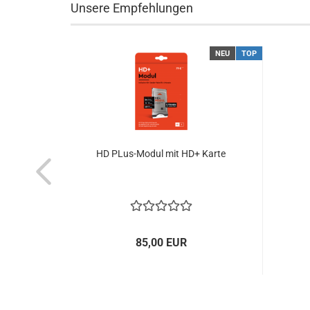
Unsere Empfehlungen
NEU
TOP
NEU
TOP
W
HD PLus-Modul mit HD+ Karte
85,00 EUR