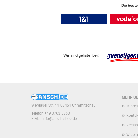
Die beste
Wir sind gelistet bei:
MEHR ÜB
Werdauer Str. 44, 08451 Crimmitschau
Impre
Telefon +49 3762 5353
Kontak
E-Mail
info@ansch-shop.de
Versan
Widerr